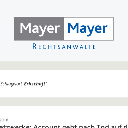
m Schlagwort
‘
Erbschaft
’
2018
etzwerke: Account geht nach Tod auf d