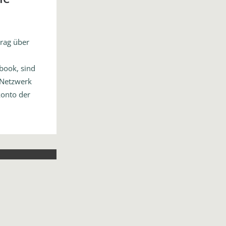
trag über
book, sind
 Netzwerk
konto der