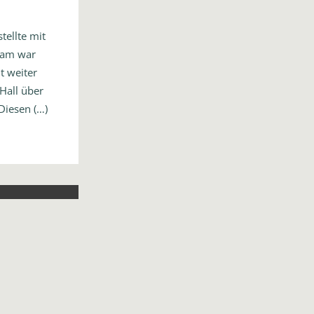
tellte mit
sam war
t weiter
Hall über
Diesen (…)