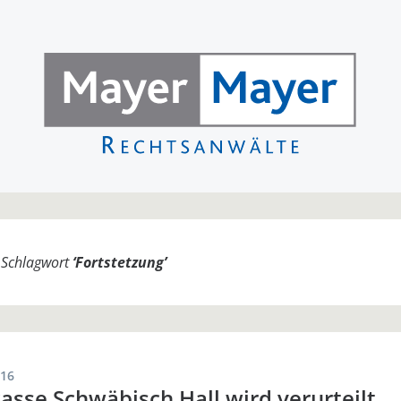
m Schlagwort
‘
Fortstetzung
’
016
sse Schwäbisch Hall wird verurteilt