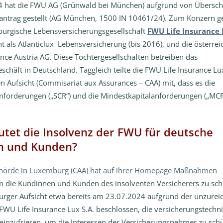
24 hat die FWU AG (Grünwald bei München) aufgrund von Übersc
zantrag gestellt (AG München, 1500 IN 10461/24). Zum Konzern 
burgische Lebensversicherungsgesellschaft
FWU Life Insurance 
 als Atlanticlux Lebensversicherung (bis 2016), und die österrei
nce Austria AG. Diese Tochtergesellschaften betreiben das
schäft in Deutschland. Taggleich teilte die FWU Life Insurance Lux
 Aufsicht (Commisariat aux Assurances – CAA) mit, dass es die
nforderungen („SCR“) und die Mindestkapitalanforderungen („MCR“
tet die Insolvenz der FWU für deutsche
n und Kunden?
ehörde in Luxemburg (CAA) hat auf ihrer Homepage Maßnahmen
 die Kundinnen und Kunden des insolventen Versicherers zu sch
urger Aufsicht etwa bereits am 23.07.2024 aufgrund der unzurei
r FWU Life Insurance Lux S.A. beschlossen, die versicherungstechn
einzufrieren, um die Interessen der Versicherungsnehmer zu schü