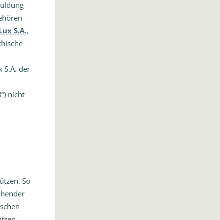
huldung
gehören
Lux S.A.
,
chische
 S.A. der
) nicht
ützen. So
chender
ischen
tzen.