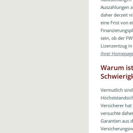
Auszahlungen an
daher derzeit n
eine Frist von 
Finanzierungspl
sein, ob der FW
Lizenzentzug i
ihrer Homepage
Warum ist 
Schwierig
Vermutlich sin
Höchststandsich
Versicherer hat
versuchte daher
Garantien aus d
Versicherungsn