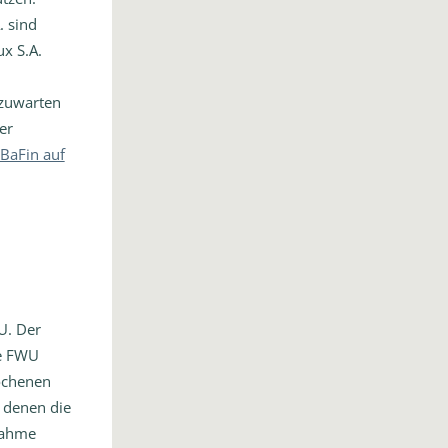
. sind
x S.A.
bzuwarten
er
 BaFin auf
U. Der
ie FWU
ochenen
 denen die
nahme