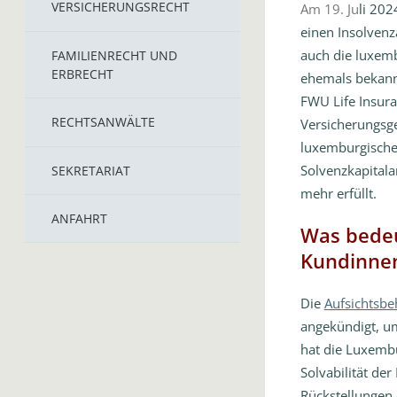
VERSICHERUNGSRECHT
Am 19. Ju
li 20
einen Insolven
auch die luxem
FAMILIENRECHT UND
ERBRECHT
ehemals bekannt
FWU Life Insura
RECHTSANWÄLTE
Versicherungsge
luxemburgischen
Solvenzkapitala
SEKRETARIAT
mehr erfüllt.
ANFAHRT
Was bedeu
Kundinne
Die
Aufsichtsb
angekündigt, um
hat die Luxemb
Solvabilität de
Rückstellungen 