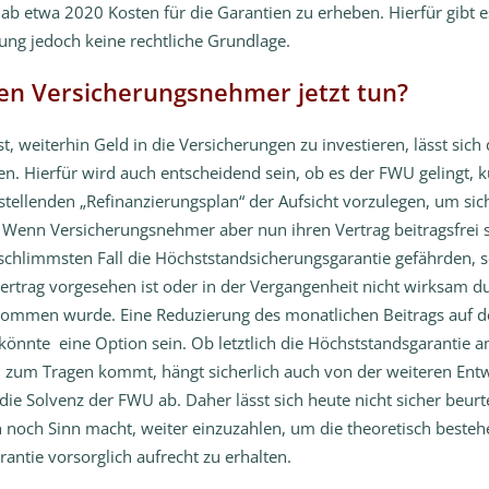
ab etwa 2020 Kosten für die Garantien zu erheben. Hierfür gibt 
ung jedoch keine rechtliche Grundlage.
n Versicherungsnehmer jetzt tun?
st, weiterhin Geld in die Versicherungen zu investieren, lässt sich 
en. Hierfür wird auch entscheidend sein, ob es der FWU gelingt, ku
stellenden „Refinanzierungsplan“ der Aufsicht vorzulegen, um sich
n. Wenn Versicherungsnehmer aber nun ihren Vertrag beitragsfrei s
schlimmsten Fall die Höchststandsicherungsgarantie gefährden, s
ertrag vorgesehen ist oder in der Vergangenheit nicht wirksam d
mmen wurde. Eine Reduzierung des monatlichen Beitrags auf d
könnte eine Option sein. Ob letztlich die Höchststandsgarantie 
 zum Tragen kommt, hängt sicherlich auch von der weiteren Ent
die Solvenz der FWU ab. Daher lässt sich heute nicht sicher beurt
ch noch Sinn macht, weiter einzuzahlen, um die theoretisch beste
antie vorsorglich aufrecht zu erhalten.