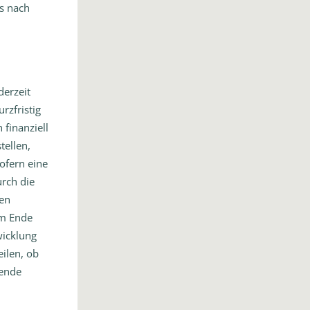
es nach
derzeit
rzfristig
 finanziell
tellen,
ofern eine
urch die
en
am Ende
wicklung
eilen, ob
hende