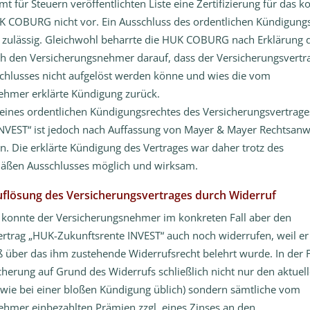
t für Steuern veröffentlichten Liste eine Zertifizierung für das k
K COBURG nicht vor. Ein Ausschluss des ordentlichen Kündigung
 zulässig. Gleichwohl beharrte die HUK COBURG nach Erklärung 
h den Versicherungsnehmer darauf, dass der Versicherungsvertra
chlusses nicht aufgelöst werden könne und wies die vom
ehmer erklärte Kündigung zurück.
eines ordentlichen Kündigungsrechtes des Versicherungsvertrag
NVEST“ ist jedoch nach Auffassung von Mayer & Mayer Rechtsanwä
n. Die erklärte Kündigung des Vertrages war daher trotz des
ßen Ausschlusses möglich und wirksam.
Auflösung des Versicherungsvertrages durch Widerruf
 konnte der Versicherungsnehmer im konkreten Fall aber den
rtrag „HUK-Zukunftsrente INVEST“ auch noch widerrufen, weil er 
über das ihm zustehende Widerrufsrecht belehrt wurde. In der 
icherung auf Grund des Widerrufs schließlich nicht nur den aktuel
wie bei einer bloßen Kündigung üblich) sondern sämtliche vom
hmer einbezahlten Prämien zzgl. eines Zinses an den