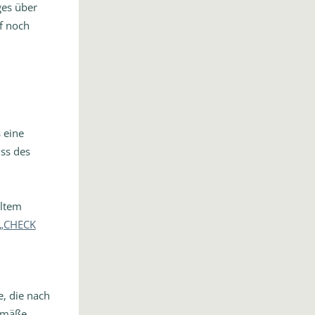
ges über
f noch
 eine
ss des
altem
„CHECK
e, die nach
emäße