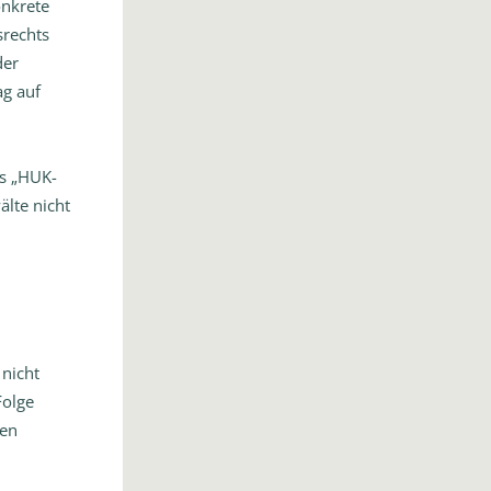
onkrete
srechts
der
g auf
es „HUK-
lte nicht
nicht
Folge
len