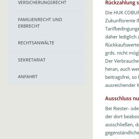
Rückzahlung sä
VERSICHERUNGSRECHT
Die HUK COBURG
FAMILIENRECHT UND
Zukunftsrente 
ERBRECHT
Tarifbedingunge
daher lediglich 
RECHTSANWÄLTE
Rückkaufswertes
grds. nicht mög
SEKRETARIAT
Der Verbraucher
heran, auch wen
ANFAHRT
beitragsfrei, s
ausreichender W
Ausschluss nu
Bei Riester- od
der dort beabsi
ausschließen, da
gegenständlich