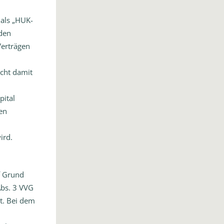
als „HUK-
den
Verträgen
cht damit
pital
en
ird.
f Grund
Abs. 3 VVG
lt. Bei dem