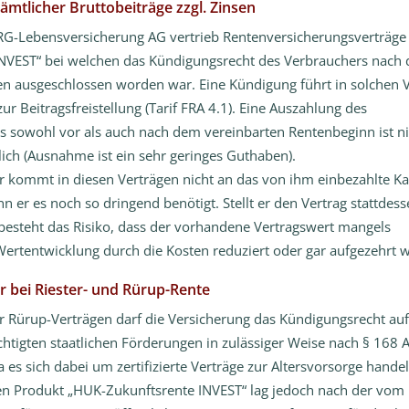
mtlicher Bruttobeiträge zzgl. Zinsen
-Lebensversicherung AG vertrieb Rentenversicherungsverträge 
INVEST“ bei welchen das Kündigungsrecht des Verbrauchers nach 
n ausgeschlossen worden war. Eine Kündigung führt in solchen 
zur Beitragsfreistellung (Tarif FRA 4.1). Eine Auszahlung des
 sowohl vor als auch nach dem vereinbarten Rentenbeginn ist ni
lich (Ausnahme ist ein sehr geringes Guthaben).
 kommt in diesen Verträgen nicht an das von ihm einbezahlte Ka
n er es noch so dringend benötigt. Stellt er den Vertrag stattdess
o besteht das Risiko, dass der vorhandene Vertragswert mangels
ertentwicklung durch die Kosten reduziert oder gar aufgezehrt w
r bei Riester- und Rürup-Rente
er Rürup-Verträgen darf die Versicherung das Kündigungsrecht au
chtigten staatlichen Förderungen in zulässiger Weise nach § 168 
 es sich dabei um zertifizierte Verträge zur Altersvorsorge hande
en Produkt „HUK-Zukunftsrente INVEST“ lag jedoch nach der vom