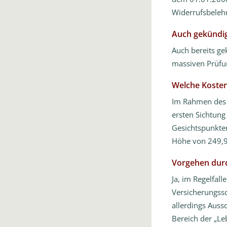
Widerrufsbelehr
Auch gekündig
Auch bereits gek
massiven Prüfu
Welche Kosten
Im Rahmen de
ersten Sichtung
Gesichtspunkten
Höhe von 249,90
Vorgehen durc
Ja, im Regelfal
Versicherungssc
allerdings Auss
Bereich der „L