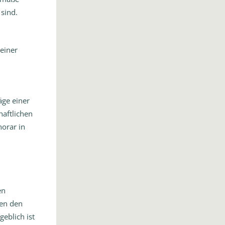
sind.
 einer
äge einer
haftlichen
orar in
en
ben den
eblich ist