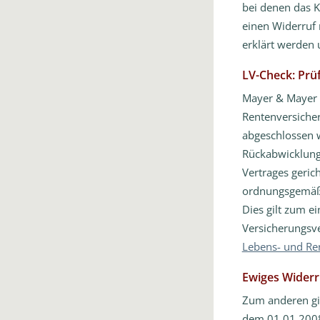
bei denen das K
einen Widerruf 
erklärt werden
LV-Check: Prü
Mayer & Mayer 
Rentenversicher
abgeschlossen w
Rückabwicklung 
Vertrages gerich
ordnungsgemäß 
Dies gilt zum e
Versicherungsv
Lebens- und Re
Ewiges Widerr
Zum anderen gil
dem 01.01.200