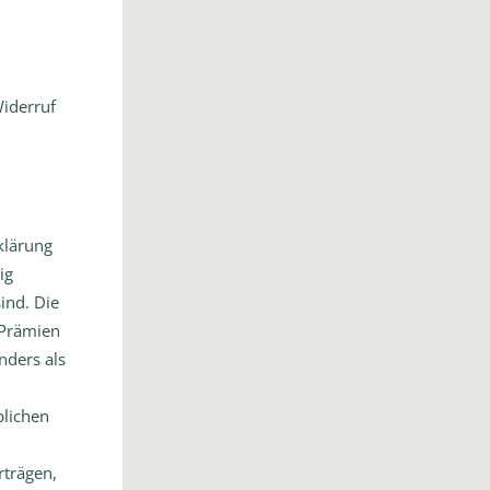
Widerruf
klärung
ig
ind. Die
 Prämien
nders als
blichen
trägen,