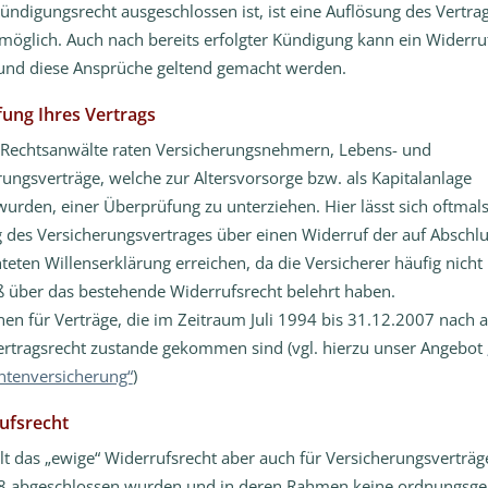
ündigungsrecht ausgeschlossen ist, ist eine Auflösung des Vertra
möglich. Auch nach bereits erfolgter Kündigung kann ein Widerru
 und diese Ansprüche geltend gemacht werden.
fung Ihres Vertrags
Rechtsanwälte raten Versicherungsnehmern, Lebens- und
ungsverträge, welche zur Altersvorsorge bzw. als Kapitalanlage
urden, einer Überprüfung zu unterziehen. Hier lässt sich oftmals
des Versicherungsvertrages über einen Widerruf der auf Abschlu
teten Willenserklärung erreichen, da die Versicherer häufig nicht
über das bestehende Widerrufsrecht belehrt haben.
inen für Verträge, die im Zeitraum Juli 1994 bis 31.12.2007 nach 
ertragsrecht zustande gekommen sind (vgl. hierzu unser Angebot
ntenversicherung“
)
ufsrecht
t das „ewige“ Widerrufsrecht aber auch für Versicherungsverträg
8 abgeschlossen wurden und in deren Rahmen keine ordnungsg