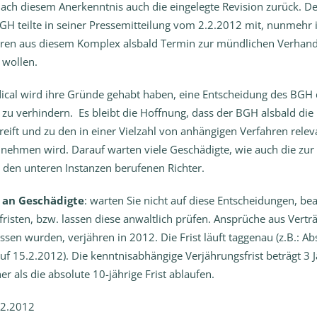
ch diesem Anerkenntnis auch die eingelegte Revision zurück. Der
BGH teilte in seiner Pressemitteilung vom 2.2.2012 mit, nunmehr
hren aus diesem Komplex alsbald Termin zur mündlichen Verhan
wollen.
dical wird ihre Gründe gehabt haben, eine Entscheidung des BGH
zu verhindern. Es bleibt die Hoffnung, dass der BGH alsbald die
reift und zu den in einer Vielzahl von anhängigen Verfahren rele
 nehmen wird. Darauf warten viele Geschädigte, wie auch die zur
 den unteren Instanzen berufenen Richter.
 an Geschädigte
: warten Sie nicht auf diese Entscheidungen, be
fristen, bzw. lassen diese anwaltlich prüfen. Ansprüche aus Verträ
sen wurden, verjähren in 2012. Die Frist läuft taggenau (z.B.: Ab
uf 15.2.2012). Die kenntnisabhängige Verjährungsfrist beträgt 3 
r als die absolute 10-jährige Frist ablaufen.
.2.2012