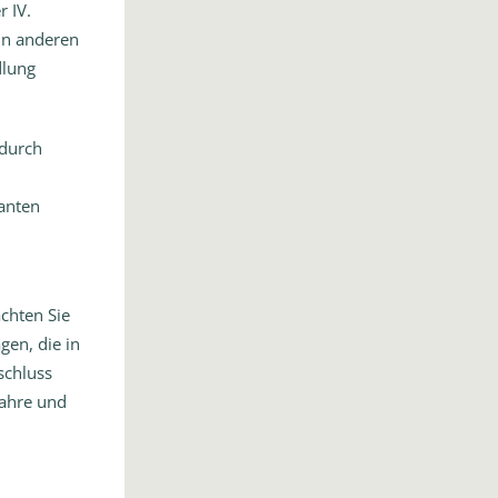
 IV.
 in anderen
dlung
 durch
vanten
achten Sie
gen, die in
schluss
Jahre und