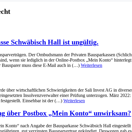
echt
e Schwäbisch Hall ist ungültig.
arverträgen. Der Ombudsmann der Privaten Bausparkassen (Schlichtu
nd, wenn sie lediglich in der Online-Postbox „Mein Konto“ hinterlegt
r Bausparer muss diese E-Mail auch in (…)
Weiterlesen
e über wirtschaftlichen Schwierigkeiten der Sali Invest AG in diversen
 eingesetzten Insolvenzverwalter einer Prüfung unterzogen. März 2022:
festgestellt. Einsehbar ist der (…)
Weiterlesen
ung über Postbox „Mein Konto“ unwirksam?
in Konto“ nach Angabe der Bausparkasse Schwäbsich Hall eingestellt w
ngjährigen, gut verzinsten Bausparvertrag gekündigt. Deswegen gab e